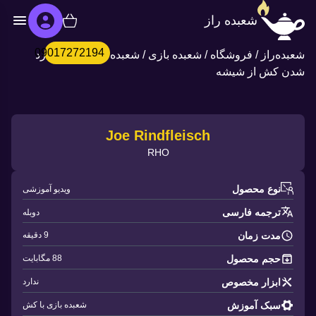
شعبده راز
09017272194
شعبده‌راز
/
فروشگاه
/
شعبده بازی
/
شعبده بازی با کش
/
رد
شدن کش از شیشه
Joe Rindfleisch
RHO
نوع محصول
ویدیو آموزشی
ترجمه فارسی
دوبله
مدت زمان
9 دقیقه
حجم محصول
88 مگابایت
ابزار مخصوص
ندارد
سبک آموزش
شعبده بازی با کش