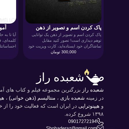
پاک کردن اسم و تصویر از ذهن
آمو
پاک کردن اسم و تصویر از ذهن یک توانایی
آیا تا به ح
افراد
توهم دیداری است! تصور کنید مقابل
کلمه‌ای، 
تماشاگران خود ایستاده‌اید، کارت ویزیت خود
احساساتتا
300,000
تومان
را با یک تصویر یا نوشته ساده به همه نشان
در «آموزش
می‌دهید. همه آن را می‌بینند، اما وقتی به
دنیایی می‌
سراغ شخص خاصی می‌روید و او...
می‌رود. ا
شعبده راز
شعبده راز
بزرگترین مجموعه فیلم و کتاب های آ
در ‌زمینه
شعبده بازی
،
منتالیسم (ذهن خوانی)
،
هیپ
و‌
هیپنوتراپی
در ایران است که فعالیت خود را از خ
۱۳۹۸ شروع کرده.
09017272194
Shobaderaz@gmail.com