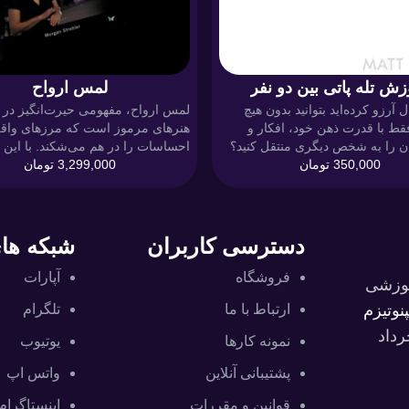
زش تله پاتی بین دو نفر
لمس ارواح
ال آرزو کرده‌اید بتوانید بدون هیچ
لمس ارواح، مفهومی حیرت‌انگیز در د
فقط با قدرت ذهن خود، افکار و
هنرهای مرموز است که مرزهای واق
ن را به شخص دیگری منتقل کنید؟
احساسات را در هم می‌شکند. با این ت
350,000
تومان
 تله پاتی بین دو نفر» شما وارد
3,299,000
تومان
شما قادر خواهید بود بدون تماس جس
شوید که مرز میان ذهن‌ها از بین
تاثیراتی عمیق و مبهوت‌کننده بر روی 
ین آموزش، یک...
ایجاد کنید. لمس ارواح یا لمس نامرئ
چیست؟ لمس ارواح...
دسترسی کاربران
شبکه ها
فروشگاه
آپارات
موزشی
نوتیزم
ارتباط با ما
تلگرام
رداد
نمونه کارها
یوتیوب
پشتیبانی آنلاین
واتس اپ
قوانین و مقررات
اینستاگرام