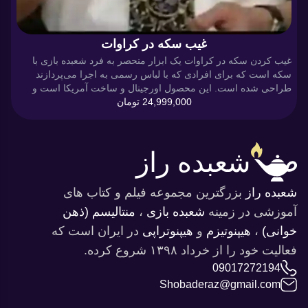
غیب سکه در کراوات
غیب کردن سکه در کراوات یک ابزار منحصر به فرد شعبده بازی با
سکه است که برای افرادی که با لباس رسمی به اجرا می‌پردازند
طراحی شده است. این محصول اورجینال و ساخت آمریکا است و
24,999,000
تومان
برای شعبده بازانی که به دنبال اجرای ترفندهای هوشمند...
شعبده راز
شعبده راز
بزرگترین مجموعه فیلم و کتاب های
آموزشی در ‌زمینه
شعبده بازی
،
منتالیسم (ذهن
خوانی)
،
هیپنوتیزم
و‌
هیپنوتراپی
در ایران است که
فعالیت خود را از خرداد ۱۳۹۸ شروع کرده.
09017272194
Shobaderaz@gmail.com