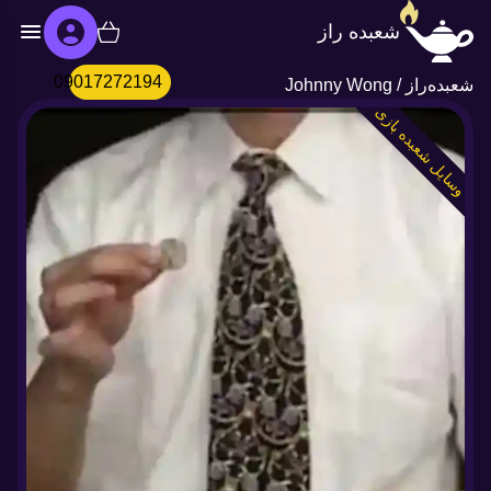
شعبده راز
09017272194
شعبده‌راز
/
Johnny Wong
وسایل شعبده بازی