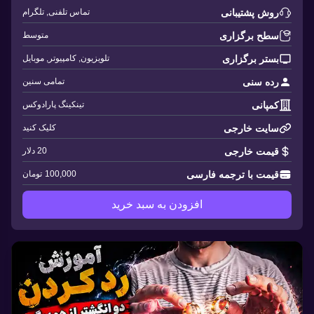
روش پشتیبانی
تماس تلفنی, تلگرام
سطح برگزاری
متوسط
بستر برگزاری
تلویزیون, کامپیوتر, موبایل
رده سنی
تمامی سنین
کمپانی
تینکینگ پارادوکس
سایت خارجی
کلیک کنید
قیمت خارجی
20 دلار
قیمت با ترجمه فارسی
100,000
تومان
افزودن به سبد خرید