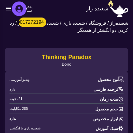
شعبده راز
09017272194
شعبده‌راز
/
فروشگاه
/
شعبده بازی
/
شعبده بازی با انگشتر
/
رد
کردن دو انگشتر از همدیگر
Thinking Paradox
Bond
نوع محصول
ویدیو آموزشی
ترجمه فارسی
دارد
مدت زمان
21 دقیقه
حجم محصول
205 مگابایت
ابزار مخصوص
ندارد
سبک آموزش
شعبده بازی با انگشتر