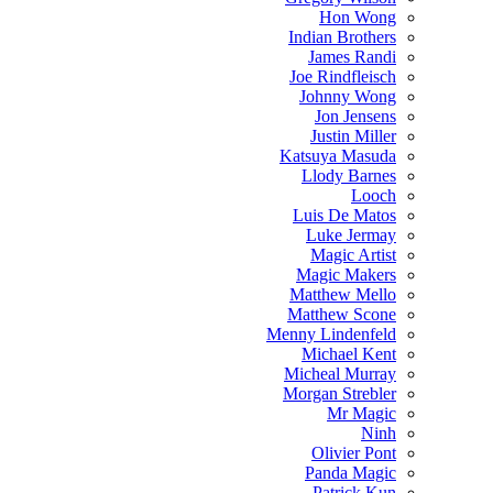
Hon Wong
Indian Brothers
James Randi
Joe Rindfleisch
Johnny Wong
Jon Jensens
Justin Miller
Katsuya Masuda
Llody Barnes
Looch
Luis De Matos
Luke Jermay
Magic Artist
Magic Makers
Matthew Mello
Matthew Scone
Menny Lindenfeld
Michael Kent
Micheal Murray
Morgan Strebler
Mr Magic
Ninh
Olivier Pont
Panda Magic
Patrick Kun