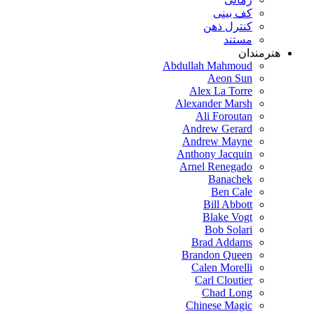
کف بینی
کنترل ذهن
مستند
هنرمندان
Abdullah Mahmoud
Aeon Sun
Alex La Torre
Alexander Marsh
Ali Foroutan
Andrew Gerard
Andrew Mayne
Anthony Jacquin
Arnel Renegado
Banachek
Ben Cale
Bill Abbott
Blake Vogt
Bob Solari
Brad Addams
Brandon Queen
Calen Morelli
Carl Cloutier
Chad Long
Chinese Magic