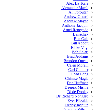
Alex La Torre
Alexander Marsh
Ali Foroutan
Andrew Gerard
Andrew Mayne
Anthony Jacquin
Arnel Renegado
Banachek
Ben Cale
Bill Abbott
Blake Vogt
Bob Solari
Brad Addams
Brandon Queen
Calen Morelli
Carl Cloutier
Chad Long
Chinese Magic
Dan Huffman
Deepak Mishra
Dixie Dooley
Dr Richard Nongard
Ever Elizalde
Freddy Jacquin
Gregory Wilson