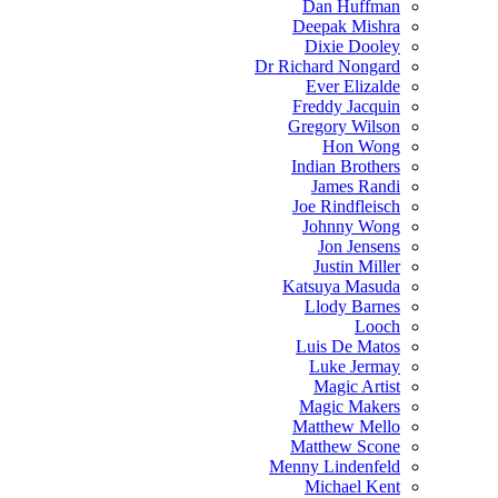
Dan Huffman
Deepak Mishra
Dixie Dooley
Dr Richard Nongard
Ever Elizalde
Freddy Jacquin
Gregory Wilson
Hon Wong
Indian Brothers
James Randi
Joe Rindfleisch
Johnny Wong
Jon Jensens
Justin Miller
Katsuya Masuda
Llody Barnes
Looch
Luis De Matos
Luke Jermay
Magic Artist
Magic Makers
Matthew Mello
Matthew Scone
Menny Lindenfeld
Michael Kent