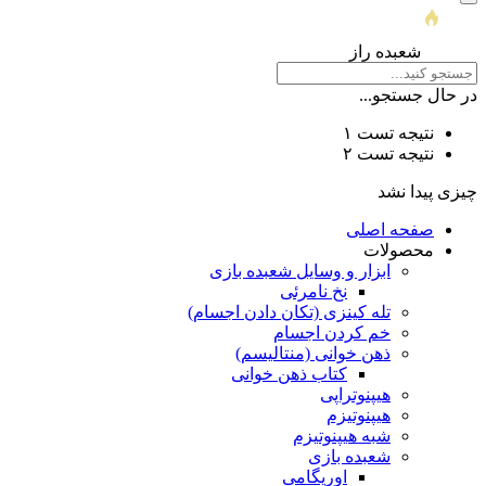
شعبده راز
در حال جستجو...
نتیجه تست ۱
نتیجه تست ۲
چیزی پیدا نشد
صفحه اصلی
محصولات
ابزار و وسایل شعبده بازی
نخ نامرئی
تله کینزی (تکان دادن اجسام)
خم کردن اجسام
ذهن خوانی (منتالیسم)
کتاب ذهن خوانی
هیپنوتراپی
هیپنوتیزم
شبه هیپنوتیزم
شعبده بازی
اوریگامی