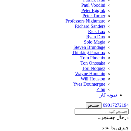
Paul Voodini
Peter Eggink
Peter Turner
Professors Nightmare
Richard Sanders
Rick Lax
Ryan Dux
Solo Magia
Steven Brundage
Thinking Paradox
Tom Phoenix
Ton Onosaka
Tori Noquez
Wayne Houchin
Will Houston
Yves Doumergue
Zihu
نمونه کار
09017272194
جستجو
درحال جستجو...
چیزی پیدا نشد