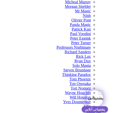
Micheal Murray
Morgan Strebler
Mr Magic
Ninh
Olivier Pont
Panda Magic
Patrick Kun
Paul Voodini
Peter Eggink
Peter Turner
Professors Nightmare
Richard Sanders
Rick Lax
Ryan Dux
Solo Magia
Steven Brundage
Thinking Paradox
Tom Phoenix
Ton Onosaka
Tori Noquez
Wayne Houchin
Will Houston
Yves Doumergue
Zihu
پشتیبانی آنلاین
نمونه کار