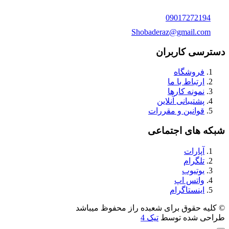
09017272194
Shobaderaz@gmail.com
دسترسی کاربران
فروشگاه
ارتباط با ما
نمونه کارها
پشتیبانی آنلاین
قوانین و مقررات
شبکه های اجتماعی
آپارات
تلگرام
یوتیوب
واتس اپ
اینستاگرام
© کلیه حقوق برای شعبده راز محفوظ میباشد
طراحی شده توسط
تیک 4