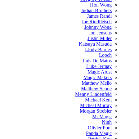
Hon Wong
Indian Brothers
James Randi
Joe Rindfleisch
Johnny Wong
Jon Jensens
Justin Miller
Katsuya Masuda
Llody Barnes
Looch
Luis De Matos
Luke Jermay
Magic Artist
Magic Makers
Matthew Mello
Matthew Scone
Menny Lindenfeld
Michael Kent
Micheal Murray
Morgan Strebler
Mr Magic
Ninh
Olivier Pont
Panda Magic
Patrick Kun