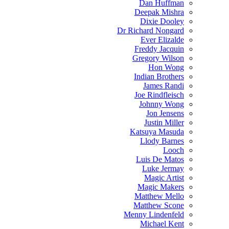
Dan Huffman
Deepak Mishra
Dixie Dooley
Dr Richard Nongard
Ever Elizalde
Freddy Jacquin
Gregory Wilson
Hon Wong
Indian Brothers
James Randi
Joe Rindfleisch
Johnny Wong
Jon Jensens
Justin Miller
Katsuya Masuda
Llody Barnes
Looch
Luis De Matos
Luke Jermay
Magic Artist
Magic Makers
Matthew Mello
Matthew Scone
Menny Lindenfeld
Michael Kent