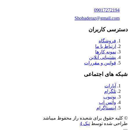
09017272194
Shobaderaz@gmail.com
دسترسی کاربران
فروشگاه
ارتباط با ما
نمونه کارها
پشتیبانی آنلاین
قوانین و مقررات
شبکه های اجتماعی
آپارات
تلگرام
یوتیوب
واتس اپ
اینستاگرام
© کلیه حقوق برای شعبده راز محفوظ میباشد
طراحی شده توسط
تیک 4