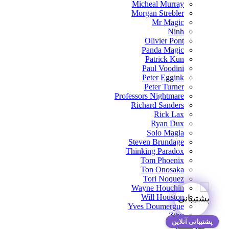
Micheal Murray
Morgan Strebler
Mr Magic
Ninh
Olivier Pont
Panda Magic
Patrick Kun
Paul Voodini
Peter Eggink
Peter Turner
Professors Nightmare
Richard Sanders
Rick Lax
Ryan Dux
Solo Magia
Steven Brundage
Thinking Paradox
Tom Phoenix
Ton Onosaka
Tori Noquez
Wayne Houchin
Will Houston
Yves Doumergue
Zihu
پشتیبانی آنلاین
نمونه کار