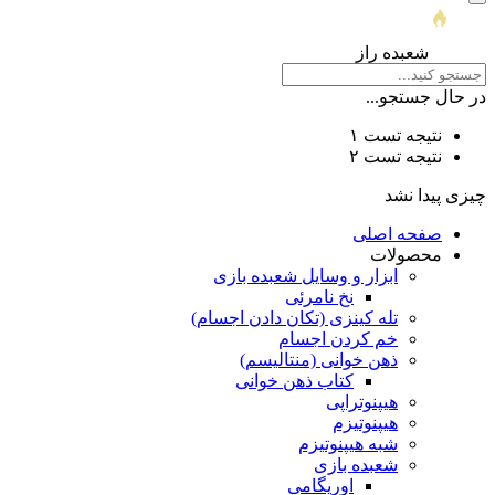
شعبده راز
در حال جستجو...
نتیجه تست ۱
نتیجه تست ۲
چیزی پیدا نشد
صفحه اصلی
محصولات
ابزار و وسایل شعبده بازی
نخ نامرئی
تله کینزی (تکان دادن اجسام)
خم کردن اجسام
ذهن خوانی (منتالیسم)
کتاب ذهن خوانی
هیپنوتراپی
هیپنوتیزم
شبه هیپنوتیزم
شعبده بازی
اوریگامی