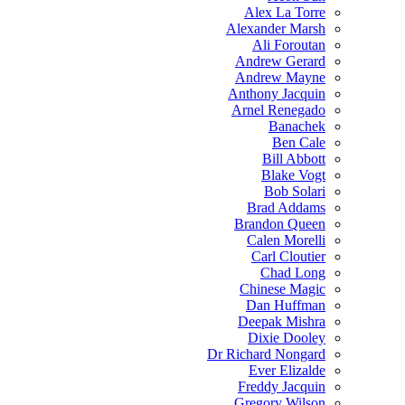
Alex La Torre
Alexander Marsh
Ali Foroutan
Andrew Gerard
Andrew Mayne
Anthony Jacquin
Arnel Renegado
Banachek
Ben Cale
Bill Abbott
Blake Vogt
Bob Solari
Brad Addams
Brandon Queen
Calen Morelli
Carl Cloutier
Chad Long
Chinese Magic
Dan Huffman
Deepak Mishra
Dixie Dooley
Dr Richard Nongard
Ever Elizalde
Freddy Jacquin
Gregory Wilson