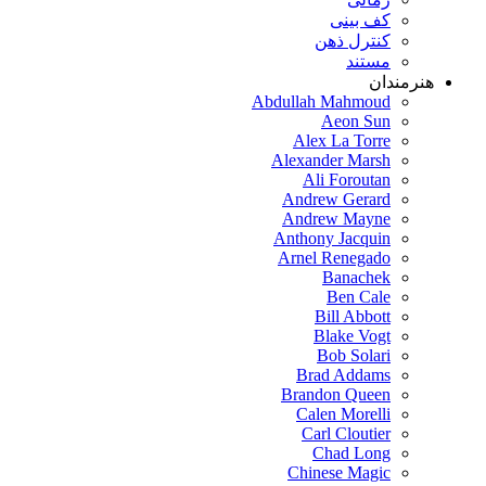
کف بینی
کنترل ذهن
مستند
هنرمندان
Abdullah Mahmoud
Aeon Sun
Alex La Torre
Alexander Marsh
Ali Foroutan
Andrew Gerard
Andrew Mayne
Anthony Jacquin
Arnel Renegado
Banachek
Ben Cale
Bill Abbott
Blake Vogt
Bob Solari
Brad Addams
Brandon Queen
Calen Morelli
Carl Cloutier
Chad Long
Chinese Magic